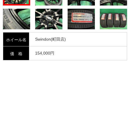
Swindon(町田店)
ホイール名
154,000円
価 格